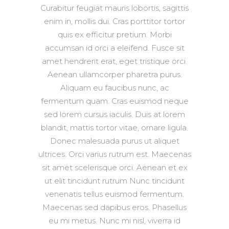
Curabitur feugiat mauris lobortis, sagittis
enim in, mollis dui. Cras porttitor tortor
quis ex efficitur pretium. Morbi
accumsan id orci a eleifend. Fusce sit
amet hendrerit erat, eget tristique orci.
Aenean ullamcorper pharetra purus.
Aliquam eu faucibus nunc, ac
fermentum quam. Cras euismod neque
sed lorem cursus iaculis. Duis at lorem
blandit, mattis tortor vitae, ornare ligula.
Donec malesuada purus ut aliquet
ultrices. Orci varius rutrum est. Maecenas
sit amet scelerisque orci. Aenean et ex
ut elit tincidunt rutrum Nunc tincidunt
venenatis tellus euismod fermentum.
Maecenas sed dapibus eros. Phasellus
eu mi metus. Nunc mi nisl, viverra id