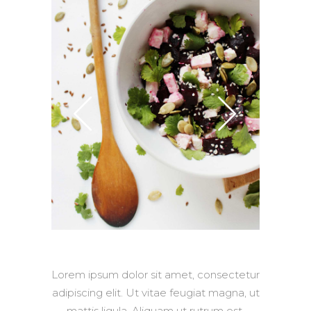
13th
Jun
Lorem ipsum dolor sit amet, consectetur
adipiscing elit. Ut vitae feugiat magna, ut
mattis ligula. Aliquam ut rutrum est.