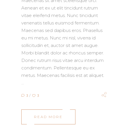
Maecenas sit amet scelerisque orci.
Aenean et ex ut elit tincidunt rutrum
vitae eleifend metus. Nunc tincidunt
venenatis tellus euismod fermentum.
Maecenas sed dapibus eros. Phasellus
eu mi metus. Nunc mi nisl, viverra id
sollicitudin et, auctor sit amet augue.
Morbi blandit dolor ac rhoncus semper.
Donec rutrum risus vitae arcu interdum
condimentum. Pellentesque eu ex
metus. Maecenas facilisis est at aliquet.
3
3
READ MORE