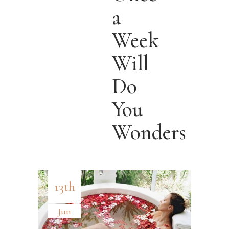
a
Week
Will
Do
You
Wonders
13th
Jun