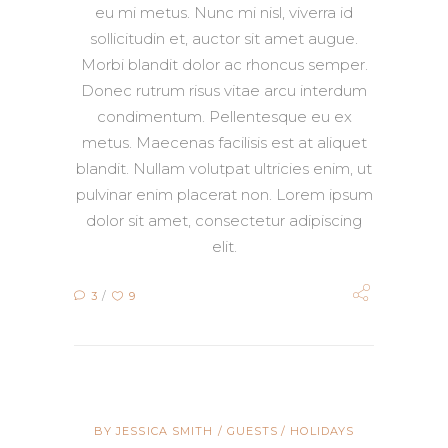
eu mi metus. Nunc mi nisl, viverra id
sollicitudin et, auctor sit amet augue.
Morbi blandit dolor ac rhoncus semper.
Donec rutrum risus vitae arcu interdum
condimentum. Pellentesque eu ex
metus. Maecenas facilisis est at aliquet
blandit. Nullam volutpat ultricies enim, ut
pulvinar enim placerat non. Lorem ipsum
dolor sit amet, consectetur adipiscing
elit.
3
9
BY
JESSICA SMITH
GUESTS
HOLIDAYS